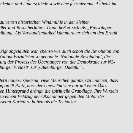
eiten und Unterschiede sowie eine faszinierende Ästhetik im
aurierten historischen Windmühle in der kleinen
fer und Besucherführer. Dann ließ er sich als „Freiwilliger
bildung. Als Vorstandsmitglied kümmerte er sich um den Erhalt
igt abgelaufen war, ebenso wie auch schon die Revolution von
ationalsozialisten so genannte ‚Nationale Revolution‘, die
nburg der Prozess des Überganges von der Demokratie zur NS-
rger Freiheit‘ zur ‚Oldenburger Diktatur‘ .
tern nahezu spielend, viele Menschen glauben zu machen, dass
greift Platz, dass der Umweltmisere nur mit einer Öko-
den Hintergrund drängt, die spirituelle Grundlage. Ihre Wurzeln
t zu einem Feldzug der Ökomahner gegen den Motor des
esseren Karten zu haben als die Techniker.