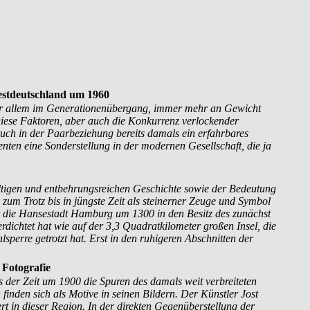
Westdeutschland um 1960
, vor allem im Generationenübergang, immer mehr an Gewicht
iese Faktoren, aber auch die Konkurrenz verlockender
uch in der Paarbeziehung bereits damals ein erfahrbares
ten eine Sonderstellung in der modernen Gesellschaft, die ja
fältigen und entbehrungsreichen Geschichte sowie der Bedeutung
zum Trotz bis in jüngste Zeit als steinerner Zeuge und Symbol
ar die Hansestadt Hamburg um 1300 in den Besitz des zunächst
dichtet hat wie auf der 3,3 Quadratkilometer großen Insel, die
perre getrotzt hat. Erst in den ruhigeren Abschnitten der
 Fotografie
der Zeit um 1900 die Spuren des damals weit verbreiteten
inden sich als Motive in seinen Bildern. Der Künstler Jost
t in dieser Region. In der direkten Gegenüberstellung der