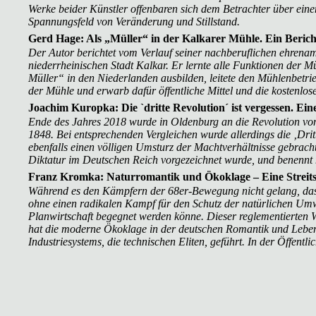
Werke beider Künstler offenbaren sich dem Betrachter über ein
Spannungsfeld von Veränderung und Stillstand.
Gerd Hage: Als „Müller“ in der Kalkarer Mühle. Ein Berich
Der Autor berichtet vom Verlauf seiner nachberuflichen ehrenamt
niederrheinischen Stadt Kalkar. Er lernte alle Funktionen der M
Müller“ in den Niederlanden ausbilden, leitete den Mühlenbetri
der Mühle und erwarb dafür öffentliche Mittel und die kostenl
Joachim Kuropka: Die `dritte Revolution´ ist vergessen. E
Ende des Jahres 2018 wurde in Oldenburg an die Revolution vo
1848. Bei entsprechenden Vergleichen wurde allerdings die ‚Drit
ebenfalls einen völligen Umsturz der Machtverhältnisse gebrac
Diktatur im Deutschen Reich vorgezeichnet wurde, und benennt 
Franz Kromka: Naturromantik und Ökoklage – Eine Streits
Während es den Kämpfern der 68er-Bewegung nicht gelang, das P
ohne einen radikalen Kampf für den Schutz der natürlichen Umw
Planwirtschaft begegnet werden könne. Dieser reglementierten Wi
hat die moderne Ökoklage in der deutschen Romantik und Lebe
Industriesystems, die technischen Eliten, geführt. In der Öffentl